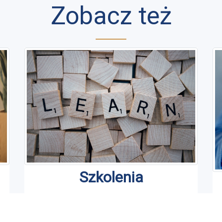
Zobacz też
Szkolenia
Jesteśmy organizatorem szkoleń
J
asystenckich i nie tylko na terenie całej
j
p
Polski.