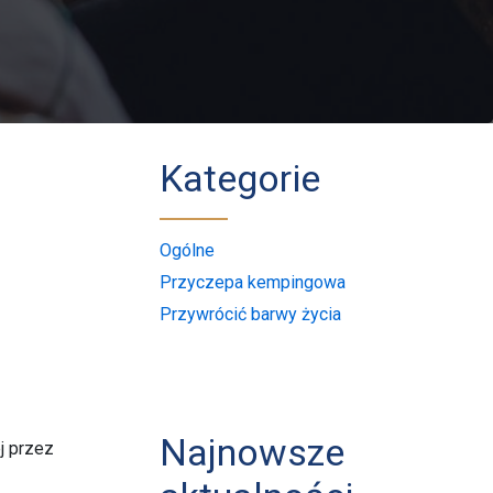
Kategorie
Ogólne
Przyczepa kempingowa
Przywrócić barwy życia
Najnowsze
j przez