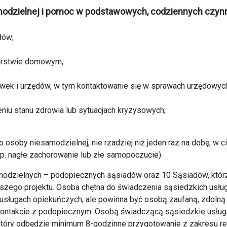
amodzielnej i pomoc w podstawowych, codziennych czyn
łów;
arstwie domowym;
cówek i urzędów, w tym kontaktowanie się w sprawach urzędowyc
niu stanu zdrowia lub sytuacjach kryzysowych;
osoby niesamodzielnej, nie rzadziej niż jeden raz na dobę, w c
p. nagłe zachorowanie lub złe samopoczucie).
modzielnych – podopiecznych sąsiadów oraz 10 Sąsiadów, któr
szego projektu. Osoba chętna do świadczenia sąsiedzkich usłu
usługach opiekuńczych, ale powinna być osobą zaufaną, zdolną 
kontakcie z podopiecznym. Osobą świadczącą sąsiedzkie usług
tóry odbędzie minimum 8-godzinne przygotowanie z zakresu rea