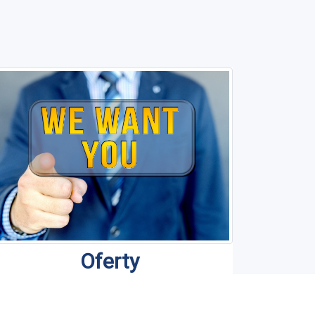
Oferty
esteśmy profesjonalnym zespołem, który
odejmując określone zadania, realizuje je