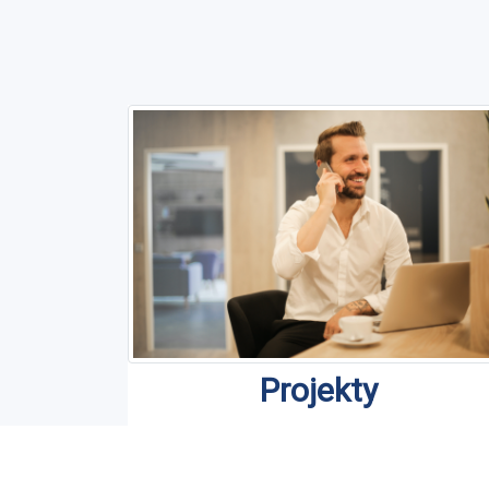
Projekty
Jesteśmy organizatorem i partnerami
projektów asystenckich na terenie całe
Polski..