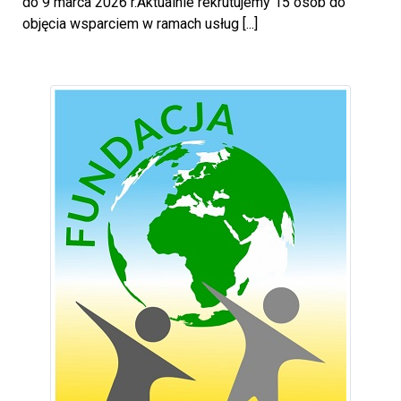
do 9 marca 2026 r.Aktualnie rekrutujemy 15 osób do
objęcia wsparciem w ramach usług [...]