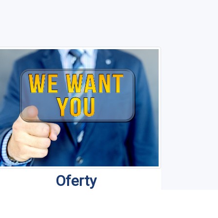
Oferty
esteśmy profesjonalnym zespołem, który
odejmując określone zadania, realizuje je