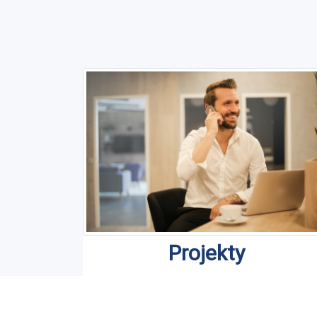
Projekty
Jesteśmy organizatorem i partnerami
projektów asystenckich na terenie całe
Polski..