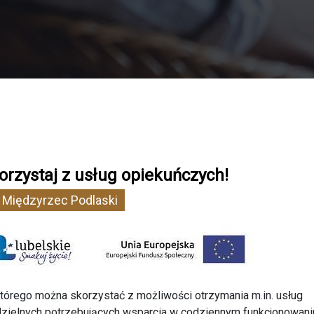
orzystaj z usług opiekuńczych!
 Międzyrzec Podlaski
 którego można skorzystać z możliwości otrzymania m.in. usług
zielnych potrzebujących wsparcia w codziennym funkcjonowani