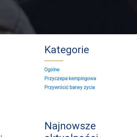
Kategorie
Ogólne
Przyczepa kempingowa
Przywrócić barwy życia
Najnowsze
u,