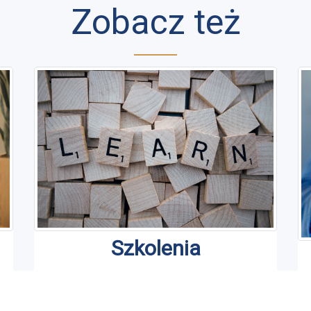
Zobacz też
Szkolenia
Jesteśmy organizatorem szkoleń
J
asystenckich i nie tylko na terenie całej
j
p
Polski.